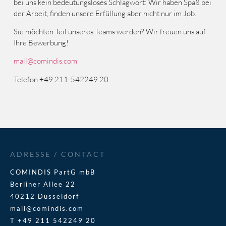
bei uns kein bedeutungsloses Schlagwort: Wir haben Spaß bei
der Arbeit, finden unsere Erfüllung aber nicht nur im Job.
Sie möchten Teil unseres Teams werden? Wir freuen uns auf
Ihre Bewerbung!
mail@comindis.com
Telefon +49 211-542249 20
ADRESSE / CONTACT
COMINDIS PartG mbB
Berliner Allee 22
40212 Düsseldorf
mail@comindis.com
T +49 211 542249 20