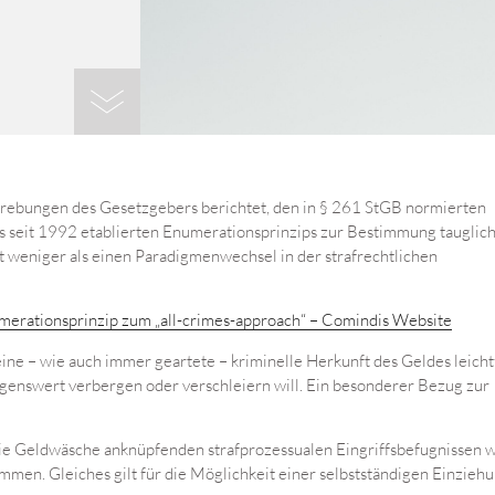
trebungen des Gesetzgebers berichtet, den in § 261 StGB normierten
s seit 1992 etablierten Enumerationsprinzips zur Bestimmung tauglic
t weniger als einen Paradigmenwechsel in der strafrechtlichen
merationsprinzip zum „all-crimes-approach“ – Comindis Website
eine – wie auch immer geartete – kriminelle Herkunft des Geldes leicht
ögenswert verbergen oder verschleiern will. Ein besonderer Bezug zur
ie Geldwäsche anknüpfenden strafprozessualen Eingriffsbefugnissen 
n. Gleiches gilt für die Möglichkeit einer selbstständigen Einziehu