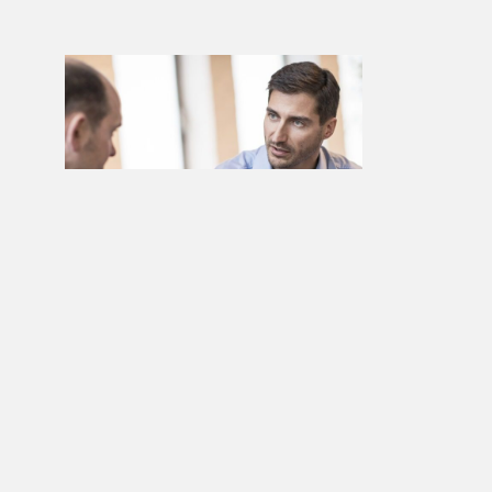
Wann kommt das
Verbandssanktionengesetz?
MEHR ERFAHREN