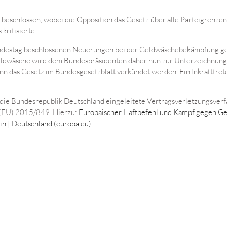
beschlossen, wobei die Opposition das Gesetz über alle Parteigrenze
kritisierte.
undestag beschlossenen Neuerungen bei der Geldwäschebekämpfung geb
eldwäsche wird dem Bundespräsidenten daher nun zur Unterzeichnung
n das Gesetz im Bundesgesetzblatt verkündet werden. Ein Inkrafttret
die Bundesrepublik Deutschland eingeleitete Vertragsverletzungsver
 (EU) 2015/849. Hierzu:
Europäischer Haftbefehl und Kampf gegen G
n | Deutschland (europa.eu)