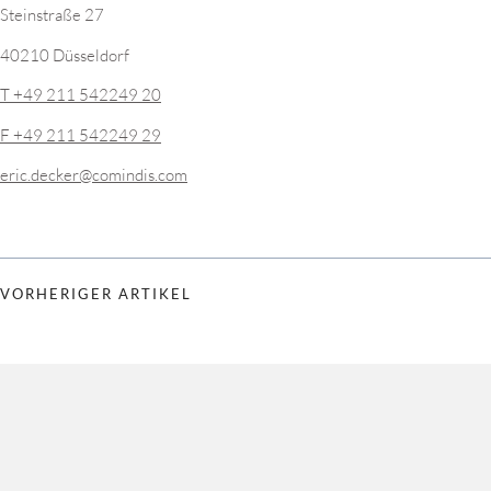
Steinstraße 27
40210 Düsseldorf
T +49 211 542249 20
F +49 211 542249 29
eric.decker@comindis.com
VORHERIGER ARTIKEL