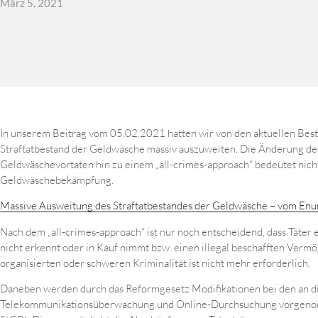
März 5, 2021
In unserem Beitrag vom 05.02.2021 hatten wir von den aktuellen Bes
Straftatbestand der Geldwäsche massiv auszuweiten. Die Änderung de
Geldwäschevortaten hin zu einem „all-crimes-approach“ bedeutet nich
Geldwäschebekämpfung.
Massive Ausweitung des Straftatbestandes der Geldwäsche – vom Enu
Nach dem „all-crimes-approach“ ist nur noch entscheidend, dass Täter 
nicht erkennt oder in Kauf nimmt bzw. einen illegal beschafften Verm
organisierten oder schweren Kriminalität ist nicht mehr erforderlich.
Daneben werden durch das Reformgesetz Modifikationen bei den an d
Telekommunikations­über­wachung und Online-Durchsuchung vorgenomme