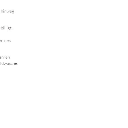
n hinweg
illigt.
en des
fahren
eldwäsche: