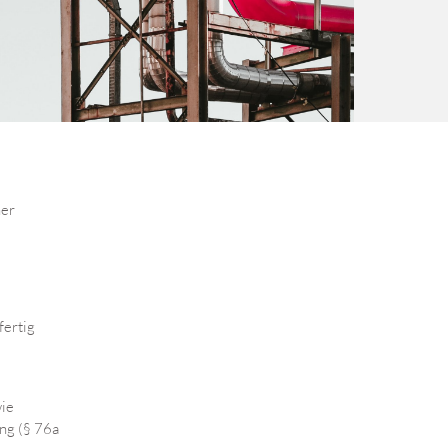
her
fertig
wie
ng (§ 76a